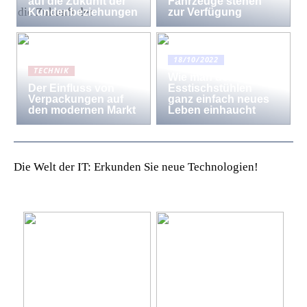
auf die Zukunft der
Fahrzeuge stehen
Kundenbeziehungen
zur Verfügung
18/10/2022
TECHNIK
Wie man den
Der Einfluss von
Esstischstühlen
Verpackungen auf
ganz einfach neues
den modernen Markt
Leben einhaucht
Die Welt der IT: Erkunden Sie neue Technologien!