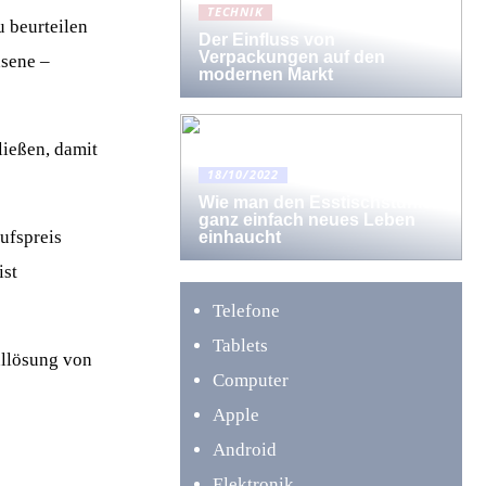
TECHNIK
u beurteilen
Der Einfluss von
Verpackungen auf den
hsene –
modernen Markt
ließen, damit
18/10/2022
Wie man den Esstischstühlen
ganz einfach neues Leben
ufspreis
einhaucht
ist
Telefone
Tablets
hllösung von
Computer
Apple
Android
Elektronik