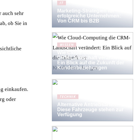
IT
Marketing-Strategien für
r auch sehr
erfolgreiche Unternehmen:
Von CRM bis B2B
ab, ob Sie in
WISSEN
sichtliche
Wie Cloud-Computing die
CRM-Landschaft verändert:
Ein Blick auf die Zukunft der
Kundenbeziehungen
ag einkaufen.
TECHNIK
org oder
Alternative Antriebsarten:
Diese Fahrzeuge stehen zur
Verfügung