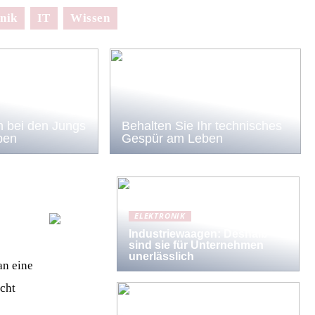
nik
IT
Wissen
 bei den Jungs
Behalten Sie Ihr technisches
ben
Gespür am Leben
ELEKTRONIK
Industriewaagen: Deshalb
sind sie für Unternehmen
unerlässlich
an eine
icht