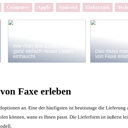
Computer
Apple
Android
Elektronik
Tech
Wie man den Esstischstühlen
ganz einfach neues Leben
Das muss man
einhaucht
von Faxe erle
von Faxe erleben
optionen an. Eine der häufigsten ist heutzutage die Lieferung 
olen können, wann es Ihnen passt. Die Lieferform ist äußerst le
odell.