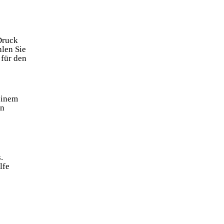
Druck
len Sie
 für den
 einem
en
.
lfe