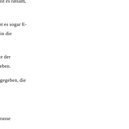
st es ratsam,
t es sogar E-
in die
e der
geben.
 gegeben, die
rrasse