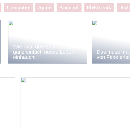
Computer
Apple
Android
Elektronik
Tech
Wie man den Esstischstühlen
ganz einfach neues Leben
Das muss man
einhaucht
von Faxe erle