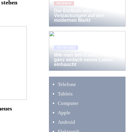
 stehen
TECHNIK
Der Einfluss von
Verpackungen auf den
modernen Markt
18/10/2022
Wie man den Esstischstühlen
ganz einfach neues Leben
einhaucht
Telefone
Tablets
Computer
neues
Apple
Android
Elektronik