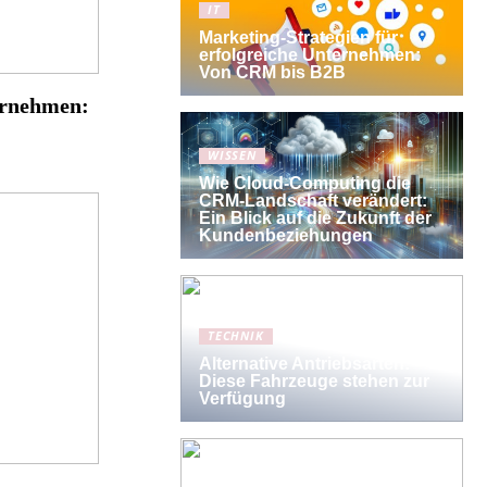
IT
Marketing-Strategien für
erfolgreiche Unternehmen:
Von CRM bis B2B
ernehmen:
WISSEN
Wie Cloud-Computing die
CRM-Landschaft verändert:
Ein Blick auf die Zukunft der
Kundenbeziehungen
TECHNIK
Alternative Antriebsarten:
Diese Fahrzeuge stehen zur
Verfügung