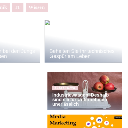
nik
IT
Wissen
 bei den Jungs
Behalten Sie Ihr technisches
ben
Gespür am Leben
ELEKTRONIK
Industriewaagen: Deshalb
sind sie für Unternehmen
unerlässlich