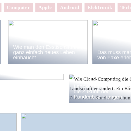
Computer
Apple
Android
Elektronik
Tech
Wie man den Esstischstühlen
ganz einfach neues Leben
Das muss man
einhaucht
von Faxe erle
-Strategien für
che Unternehmen: Von
 B2B
Wie Cloud-Computing d
Landschaft verändert: Ei
die Zukunft der
Kundenbeziehungen