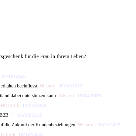
htsgeschenk für die Frau in Ihrem Leben?
07/10/2025
Wissen
05/06/2025
erhalten beeinflusst
Wissen
19/04/2025
land dabei unterstützen kann
lektronik
11/04/2025
IT
05/02/2025
s B2B
Wissen
10/01/2025
uf die Zukunft der Kundenbeziehungen
Technik
16/10/2024