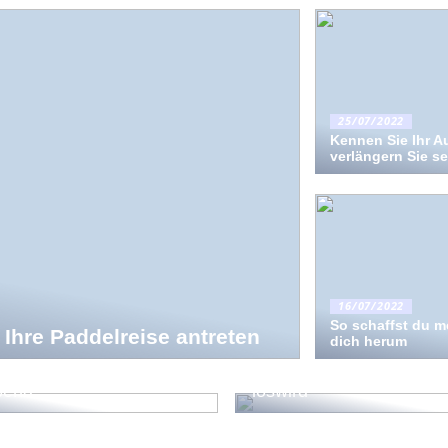
25/07/2022
Kennen Sie Ihr A
verlängern Sie s
16/07/2022
So schaffst du 
 Ihre Paddelreise antreten
dich herum
t der perfekte
Mäuse im Haus – wie ma
bend
loswird