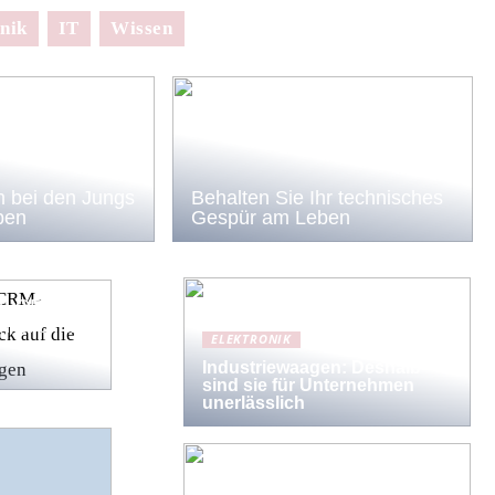
nik
IT
Wissen
 bei den Jungs
Behalten Sie Ihr technisches
ben
Gespür am Leben
ie CRM-
n Blick auf
ELEKTRONIK
Industriewaagen: Deshalb
sind sie für Unternehmen
unerlässlich