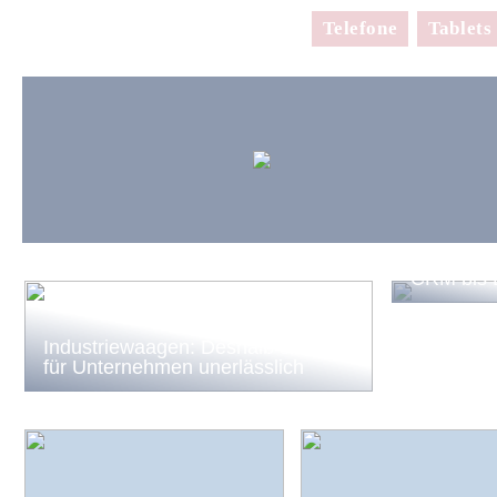
Telefone
Tablets
Marketing
erfolgrei
CRM bis
Industriewaagen: Deshalb sind sie
für Unternehmen unerlässlich