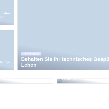
tühlen
ben
13/10/2022
Behalten Sie Ihr technisches Gesp
 Jungs
Leben
rt von Druck machen
en Sie das Papierformat
Für Sie, die von einem
ob aus
träumen