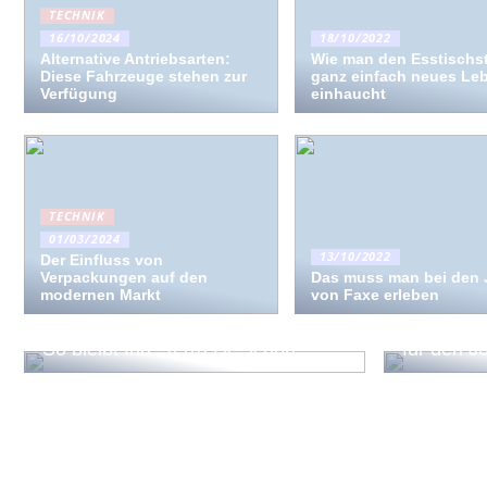
TECHNIK
16/10/2024
18/10/2022
Alternative Antriebsarten:
Wie man den Esstischs
Diese Fahrzeuge stehen zur
ganz einfach neues Le
Verfügung
einhaucht
TECHNIK
01/03/2024
13/10/2022
Der Einfluss von
Verpackungen auf den
Das muss man bei den
modernen Markt
von Faxe erleben
Welche A
Sie? Wähl
So bleibt Ihre Terrasse schön
für den J