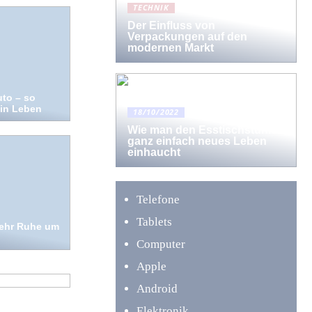
TECHNIK
Der Einfluss von
Verpackungen auf den
modernen Markt
uto – so
ein Leben
18/10/2022
Wie man den Esstischstühlen
ganz einfach neues Leben
einhaucht
Telefone
Tablets
mehr Ruhe um
Computer
n sie
Apple
Android
Elektronik