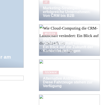
IT
Marketing-Strategien für
erfolgreiche Unternehmen:
Von CRM bis B2B
WISSEN
Wie Cloud-Computing die
CRM-Landschaft verändert:
Ein Blick auf die Zukunft der
Kundenbeziehungen
ür am
 Mercedes
TECHNIK
Alternative Antriebsarten:
Diese Fahrzeuge stehen zur
Verfügung