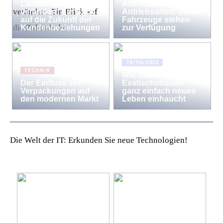
Landschaft
Alternative
verändert: Ein Blick
Antriebsarten: Diese
auf die Zukunft der
Fahrzeuge stehen
Kundenbeziehungen
zur Verfügung
18/10/2022
TECHNIK
Wie man den
Der Einfluss von
Esstischstühlen
Verpackungen auf
ganz einfach neues
den modernen Markt
Leben einhaucht
Die Welt der IT: Erkunden Sie neue Technologien!