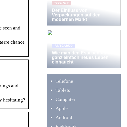
TECHNIK
Der Einfluss von
Verpackungen auf den
modernen Markt
e seen and
tørre chance
18/10/2022
Wie man den Esstischstühlen
ganz einfach neues Leben
einhaucht
Telefone
nings and
Tablets
Computer
y hesitating?
Apple
Android
Elektronik