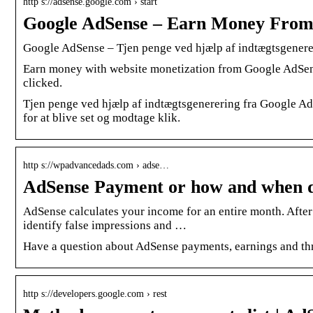
http s://adsense.google.com › start
Google AdSense – Earn Money From
Google AdSense – Tjen penge ved hjælp af indtægtsgenere
Earn money with website monetization from Google AdSens
clicked.
Tjen penge ved hjælp af indtægtsgenerering fra Google AdS
for at blive set og modtage klik.
http s://wpadvancedads.com › adse…
AdSense Payment or how and when 
AdSense calculates your income for an entire month. Afte
identify false impressions and …
Have a question about AdSense payments, earnings and thre
http s://developers.google.com › rest