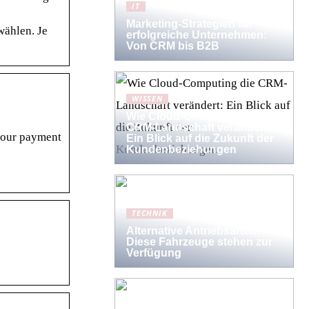
IT
Marketing-Strategien für
wählen. Je
erfolgreiche Unternehmen:
Von CRM bis B2B
WISSEN
Wie Cloud-Computing die
CRM-Landschaft verändert:
your payment
Ein Blick auf die Zukunft der
Kundenbeziehungen
TECHNIK
Alternative Antriebsarten:
Diese Fahrzeuge stehen zur
Verfügung