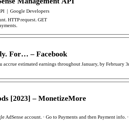
AdSense Management API
PI | Google Developers
ount. HTTP request. GET
ayments.
hly. For… – Facebook
 accrue estimated earnings throughout January, by February 3r
ds [2023] – MonetizeMore
gle AdSense account. · Go to Payments and then Payment info. 