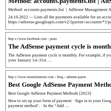
Method: accounts.payments.list | 
Method: accounts.payments.list | AdSense Management A
24.10.2022 — Lists all the payments available for an acc
https://adsense.googleapis.com/v2/{parent=accounts/*}/p
http s://www.facebook.com › posts
The AdSense payment cycle is mont
The AdSense payment cycle is monthly. For example, if you
your January 1st-31st …
http s://www.monetizemore.com › blog › adsense-paym…
Best Google AdSense Payment Metho
Best Google AdSense Payment Methods [2023]
How to set up your form of payment · Sign in to your Goo
payment method’. · In the “Add …