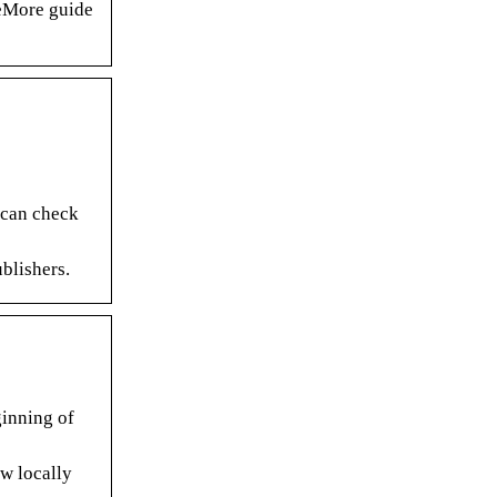
zeMore guide
 can check
blishers.
ginning of
w locally