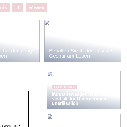
nik
IT
Wissen
 bei den Jungs
Behalten Sie Ihr technisches
ben
Gespür am Leben
ELEKTRONIK
Industriewaagen: Deshalb
sind sie für Unternehmen
unerlässlich
berweisung