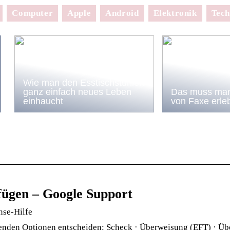
Computer
Apple
Android
Elektronik
Tech
Wie man den Esstischstühlen
ganz einfach neues Leben
Das muss man
einhaucht
von Faxe erle
fügen – Google Support
nse-Hilfe
lgenden Optionen entscheiden: Scheck · Überweisung (EFT) · Ü