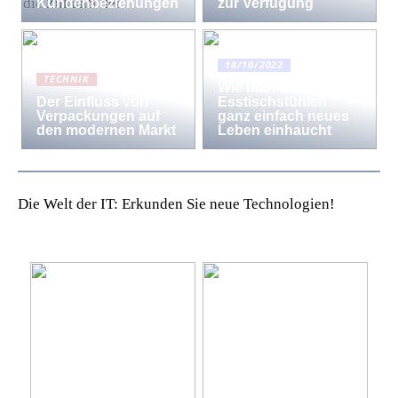
Kundenbeziehungen
zur Verfügung
18/10/2022
TECHNIK
Wie man den
Der Einfluss von
Esstischstühlen
Verpackungen auf
ganz einfach neues
den modernen Markt
Leben einhaucht
Die Welt der IT: Erkunden Sie neue Technologien!