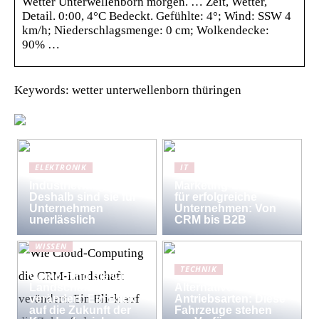
Wetter Unterwellenborn morgen. … Zeit, Wetter,
Detail. 0:00, 4°C Bedeckt. Gefühlte: 4°; Wind: SSW 4
km/h; Niederschlagsmenge: 0 cm; Wolkendecke:
90% …
Keywords: wetter unterwellenborn thüringen
ELEKTRONIK
IT
Industriewaagen:
Marketing-Strategien
Deshalb sind sie für
für erfolgreiche
Unternehmen
Unternehmen: Von
unerlässlich
CRM bis B2B
WISSEN
Wie Cloud-
TECHNIK
Computing die CRM-
Landschaft
Alternative
verändert: Ein Blick
Antriebsarten: Diese
auf die Zukunft der
Fahrzeuge stehen