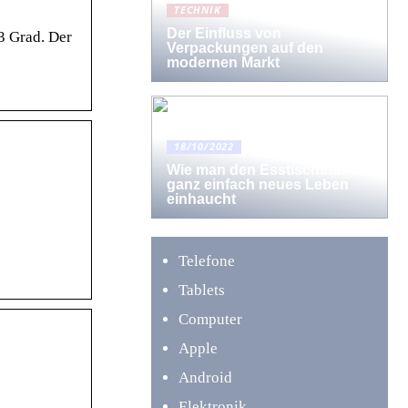
TECHNIK
Der Einfluss von
3 Grad. Der
Verpackungen auf den
modernen Markt
18/10/2022
Wie man den Esstischstühlen
ganz einfach neues Leben
einhaucht
Telefone
Tablets
Computer
Apple
Android
Elektronik