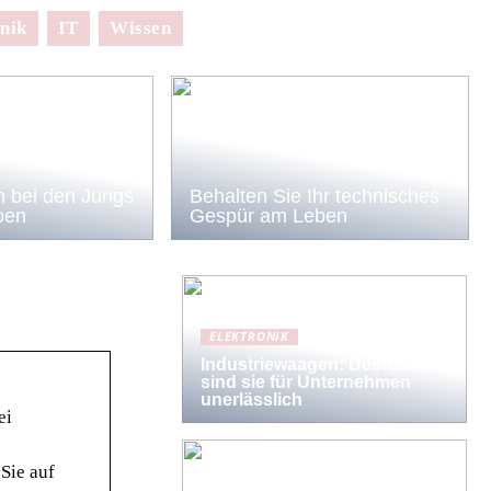
nik
IT
Wissen
 bei den Jungs
Behalten Sie Ihr technisches
ben
Gespür am Leben
ELEKTRONIK
Industriewaagen: Deshalb
sind sie für Unternehmen
unerlässlich
ei
Sie auf