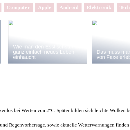
Computer
Apple
Android
Elektronik
Tech
Wie man den Esstischstühlen
ganz einfach neues Leben
Das muss man
einhaucht
von Faxe erle
kenlos bei Werten von 2°C. Später bilden sich leichte Wolken b
 und Regenvorhersage, sowie aktuelle Wetterwarnungen finden 