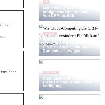
IT
Marketing-Strategien für
erfolgreiche Unternehmen:
Von CRM bis B2B
 in den
WISSEN
 von
Wie Cloud-Computing die
CRM-Landschaft verändert:
Ein Blick auf die Zukunft der
Kundenbeziehungen
 erreichen
TECHNIK
Alternative Antriebsarten:
Diese Fahrzeuge stehen zur
Verfügung