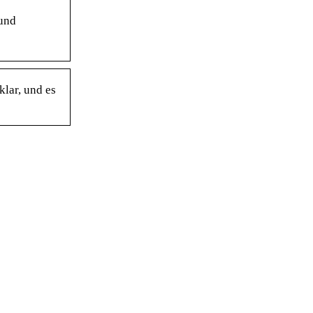
 und
lar, und es