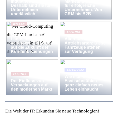
Industriewaagen:
Marketing-Strategien
Deshalb sind sie für
für erfolgreiche
Unternehmen
Unternehmen: Von
unerlässlich
CRM bis B2B
WISSEN
Wie Cloud-
TECHNIK
Computing die CRM-
Landschaft
Alternative
verändert: Ein Blick
Antriebsarten: Diese
auf die Zukunft der
Fahrzeuge stehen
Kundenbeziehungen
zur Verfügung
18/10/2022
TECHNIK
Wie man den
Der Einfluss von
Esstischstühlen
Verpackungen auf
ganz einfach neues
den modernen Markt
Leben einhaucht
Die Welt der IT: Erkunden Sie neue Technologien!