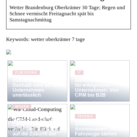
Wetter Brandenburg Oberkrämer 30 Tage; Regen und
Schnee vermischt Freitagnacht spät bis
Samstagnachmittag
Keywords: wetter oberkrämer 7 tage
ELEKTRONIK
IT
Industriewaagen:
Marketing-Strategien
Deshalb sind sie für
für erfolgreiche
Unternehmen
Unternehmen: Von
unerlässlich
CRM bis B2B
WISSEN
Wie Cloud-
TECHNIK
Computing die CRM-
Landschaft
Alternative
verändert: Ein Blick
Antriebsarten: Diese
auf die Zukunft der
Fahrzeuge stehen