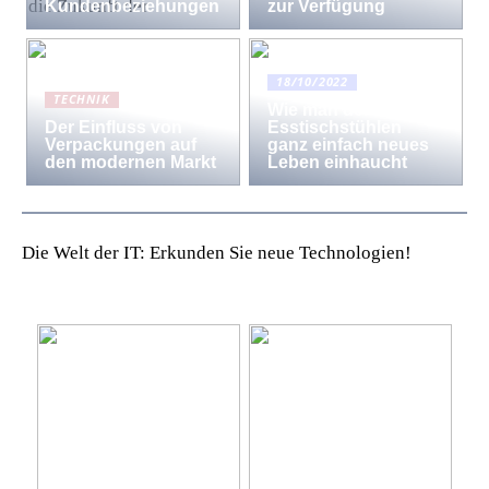
Kundenbeziehungen
zur Verfügung
18/10/2022
TECHNIK
Wie man den
Der Einfluss von
Esstischstühlen
Verpackungen auf
ganz einfach neues
den modernen Markt
Leben einhaucht
Die Welt der IT: Erkunden Sie neue Technologien!