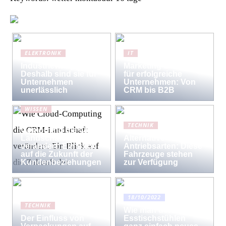
ELEKTRONIK
IT
Industriewaagen:
Marketing-Strategien
Deshalb sind sie für
für erfolgreiche
Unternehmen
Unternehmen: Von
unerlässlich
CRM bis B2B
WISSEN
Wie Cloud-
TECHNIK
Computing die CRM-
Landschaft
Alternative
verändert: Ein Blick
Antriebsarten: Diese
auf die Zukunft der
Fahrzeuge stehen
Kundenbeziehungen
zur Verfügung
18/10/2022
TECHNIK
Wie man den
Der Einfluss von
Esstischstühlen