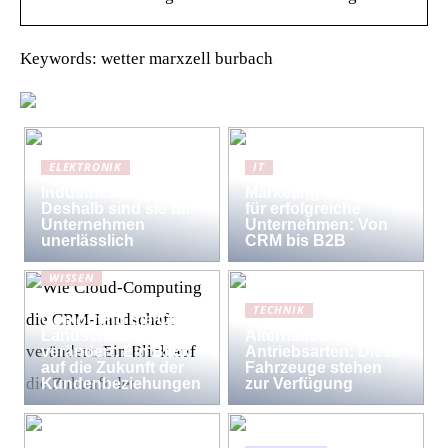
Keywords: wetter marxzell burbach
ELEKTRONIK
IT
Industriewaagen:
Marketing-Strategien
Deshalb sind sie für
für erfolgreiche
Unternehmen
Unternehmen: Von
unerlässlich
CRM bis B2B
WISSEN
Wie Cloud-
TECHNIK
Computing die CRM-
Landschaft
Alternative
verändert: Ein Blick
Antriebsarten: Diese
auf die Zukunft der
Fahrzeuge stehen
Kundenbeziehungen
zur Verfügung