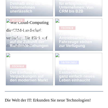
Deshalb sind sie für
für erfolgreiche
Unternehmen
Unternehmen: Von
unerlässlich
CRM bis B2B
WISSEN
Wie Cloud-
TECHNIK
Computing die CRM-
Landschaft
Alternative
verändert: Ein Blick
Antriebsarten: Diese
auf die Zukunft der
Fahrzeuge stehen
Kundenbeziehungen
zur Verfügung
18/10/2022
TECHNIK
Wie man den
Der Einfluss von
Esstischstühlen
Verpackungen auf
ganz einfach neues
den modernen Markt
Leben einhaucht
Die Welt der IT: Erkunden Sie neue Technologien!