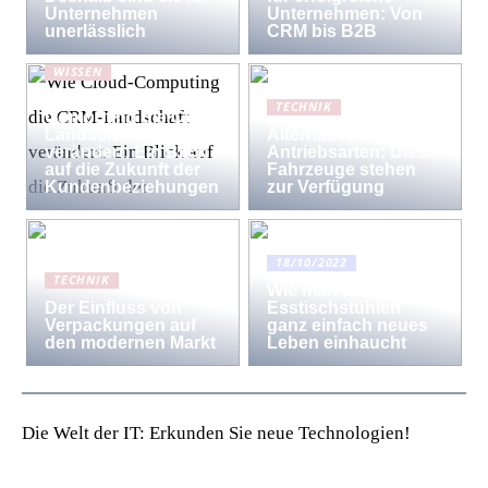
Unternehmen
Unternehmen: Von
unerlässlich
CRM bis B2B
WISSEN
Wie Cloud-
TECHNIK
Computing die CRM-
Landschaft
Alternative
verändert: Ein Blick
Antriebsarten: Diese
auf die Zukunft der
Fahrzeuge stehen
Kundenbeziehungen
zur Verfügung
18/10/2022
TECHNIK
Wie man den
Der Einfluss von
Esstischstühlen
Verpackungen auf
ganz einfach neues
den modernen Markt
Leben einhaucht
Die Welt der IT: Erkunden Sie neue Technologien!