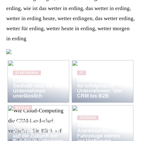
erding, wie ist das wetter in erding, das wetter in erding,
wetter in erding heute, wetter erdingen, das wetter erding,
wetter für erding, wetter heute in erding, wetter morgen
in erding
ELEKTRONIK
IT
Industriewaagen:
Marketing-Strategien
Deshalb sind sie für
für erfolgreiche
Unternehmen
Unternehmen: Von
unerlässlich
CRM bis B2B
WISSEN
Wie Cloud-
TECHNIK
Computing die CRM-
Landschaft
Alternative
verändert: Ein Blick
Antriebsarten: Diese
auf die Zukunft der
Fahrzeuge stehen
Kundenbeziehungen
zur Verfügung