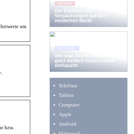
TECHNIK
Der Einfluss von
Verpackungen auf den
modernen Markt
chstwerte um
18/10/2022
Wie man den Esstischstühlen
ganz einfach neues Leben
einhaucht
.
Telefone
Tablets
Computer
Apple
Android
ar bzw.
Elektronik