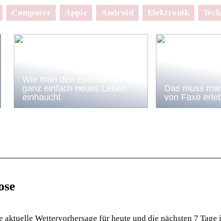
Computer
Apple
Android
Elektronik
Tech
Wie man den Esstischstühlen
ganz einfach neues Leben
Das muss man
einhaucht
von Faxe erle
ose
e aktuelle Wettervorhersage für heute und die nächsten 7 Tage i