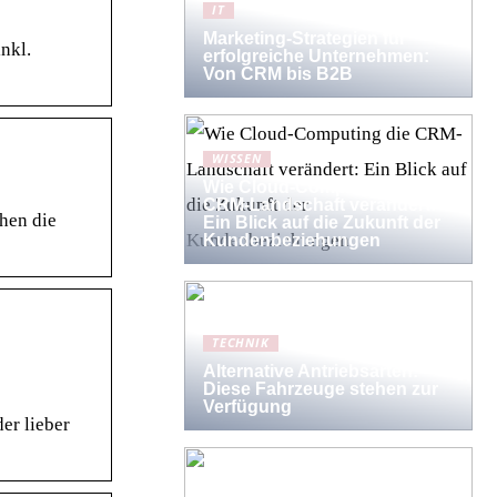
IT
Marketing-Strategien für
nkl.
erfolgreiche Unternehmen:
Von CRM bis B2B
WISSEN
Wie Cloud-Computing die
CRM-Landschaft verändert:
hen die
Ein Blick auf die Zukunft der
Kundenbeziehungen
TECHNIK
Alternative Antriebsarten:
Diese Fahrzeuge stehen zur
Verfügung
er lieber