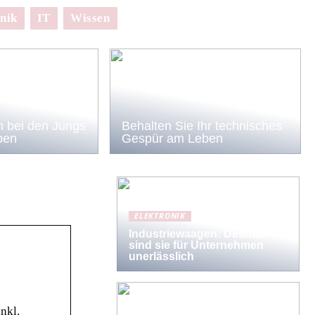
nik
IT
Wissen
 bei den Jungs
Behalten Sie Ihr technisches
ben
Gespür am Leben
ELEKTRONIK
Industriewaagen: Deshalb
sind sie für Unternehmen
unerlässlich
nkl.