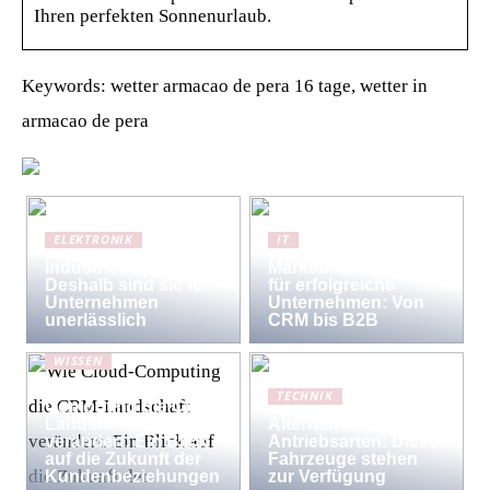
Ihren perfekten Sonnenurlaub.
Keywords: wetter armacao de pera 16 tage, wetter in
armacao de pera
ELEKTRONIK
IT
Industriewaagen:
Marketing-Strategien
Deshalb sind sie für
für erfolgreiche
Unternehmen
Unternehmen: Von
unerlässlich
CRM bis B2B
WISSEN
Wie Cloud-
TECHNIK
Computing die CRM-
Landschaft
Alternative
verändert: Ein Blick
Antriebsarten: Diese
auf die Zukunft der
Fahrzeuge stehen
Kundenbeziehungen
zur Verfügung