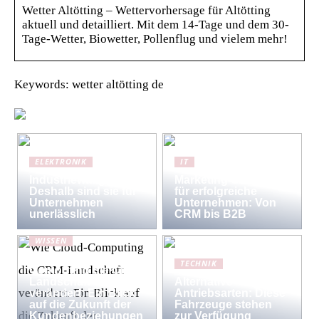
Wetter Altötting – Wettervorhersage für Altötting
aktuell und detailliert. Mit dem 14-Tage und dem 30-
Tage-Wetter, Biowetter, Pollenflug und vielem mehr!
Keywords: wetter altötting de
ELEKTRONIK
IT
Industriewaagen:
Marketing-Strategien
Deshalb sind sie für
für erfolgreiche
Unternehmen
Unternehmen: Von
unerlässlich
CRM bis B2B
WISSEN
Wie Cloud-
TECHNIK
Computing die CRM-
Landschaft
Alternative
verändert: Ein Blick
Antriebsarten: Diese
auf die Zukunft der
Fahrzeuge stehen
Kundenbeziehungen
zur Verfügung