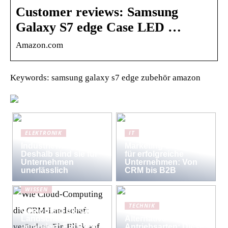
Customer reviews: Samsung
Galaxy S7 edge Case LED …
Amazon.com
Keywords: samsung galaxy s7 edge zubehör amazon
ELEKTRONIK
IT
Industriewaagen:
Marketing-Strategien
Deshalb sind sie für
für erfolgreiche
Unternehmen
Unternehmen: Von
unerlässlich
CRM bis B2B
WISSEN
Wie Cloud-
TECHNIK
Computing die CRM-
Landschaft
Alternative
verändert: Ein Blick
Antriebsarten: Diese