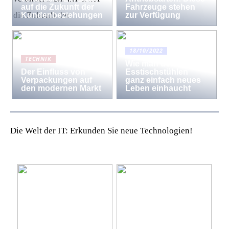
auf die Zukunft der
Fahrzeuge stehen
Kundenbeziehungen
zur Verfügung
18/10/2022
TECHNIK
Wie man den
Der Einfluss von
Esstischstühlen
Verpackungen auf
ganz einfach neues
den modernen Markt
Leben einhaucht
Die Welt der IT: Erkunden Sie neue Technologien!