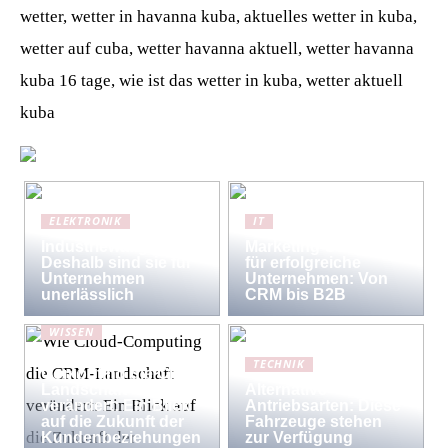
wetter, wetter in havanna kuba, aktuelles wetter in kuba,
wetter auf cuba, wetter havanna aktuell, wetter havanna
kuba 16 tage, wie ist das wetter in kuba, wetter aktuell
kuba
ELEKTRONIK
IT
Industriewaagen:
Marketing-Strategien
Deshalb sind sie für
für erfolgreiche
Unternehmen
Unternehmen: Von
unerlässlich
CRM bis B2B
WISSEN
Wie Cloud-
TECHNIK
Computing die CRM-
Landschaft
Alternative
verändert: Ein Blick
Antriebsarten: Diese
auf die Zukunft der
Fahrzeuge stehen
Kundenbeziehungen
zur Verfügung