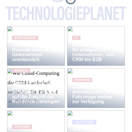
ELEKTRONIK
IT
Industriewaagen:
Marketing-Strategien
Deshalb sind sie für
für erfolgreiche
Unternehmen
Unternehmen: Von
unerlässlich
CRM bis B2B
WISSEN
Wie Cloud-
TECHNIK
Computing die CRM-
Landschaft
Alternative
verändert: Ein Blick
Antriebsarten: Diese
auf die Zukunft der
Fahrzeuge stehen
Kundenbeziehungen
zur Verfügung
18/10/2022
TECHNIK
Wie man den