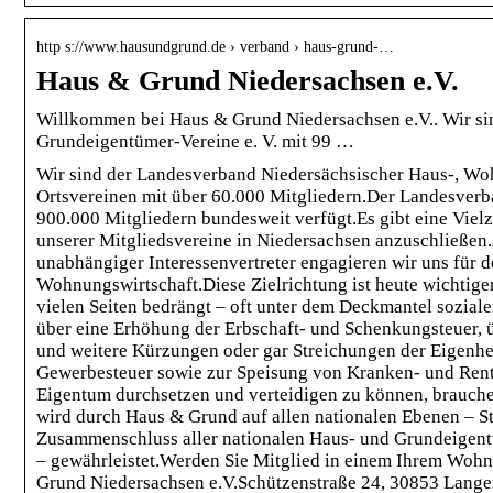
http s://www.hausundgrund.de › verband › haus-grund-…
Haus & Grund Niedersachsen e.V.
Willkommen bei Haus & Grund Niedersachsen e.V.. Wir s
Grundeigentümer-Vereine e. V. mit 99 …
Wir sind der Landesverband Niedersächsischer Haus-, Wo
Ortsvereinen mit über 60.000 Mitgliedern.Der Landesverb
900.000 Mitgliedern bundesweit verfügt.Es gibt eine Vie
unserer Mitgliedsvereine in Niedersachsen anzuschließen
unabhängiger Interessenvertreter engagieren wir uns für 
Wohnungswirtschaft.Diese Zielrichtung ist heute wichtige
vielen Seiten bedrängt – oft unter dem Deckmantel sozialer
über eine Erhöhung der Erbschaft- und Schenkungsteuer, 
und weitere Kürzungen oder gar Streichungen der Eigenhe
Gewerbesteuer sowie zur Speisung von Kranken- und Ren
Eigentum durchsetzen und verteidigen zu können, brauchen
wird durch Haus & Grund auf allen nationalen Ebenen – S
Zusammenschluss aller nationalen Haus- und Grundeigentü
– gewährleistet.Werden Sie Mitglied in einem Ihrem Wo
Grund Niedersachsen e.V.Schützenstraße 24, 30853 Lange