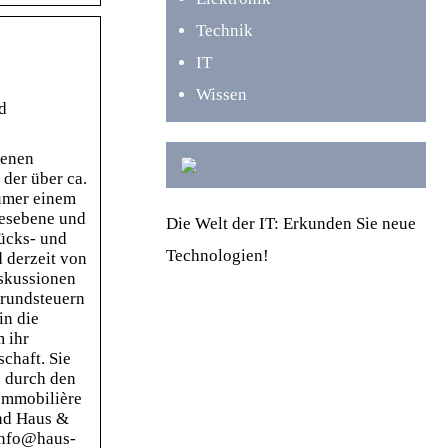
Technik
IT
Wissen
d
senen
der über ca.
tümer einem
desebene und
Die Welt der IT: Erkunden Sie neue
tücks- und
Technologien!
 derzeit von
iskussionen
Grundsteuern
in die
 ihr
chaft. Sie
e durch den
 Immobilière
nd Haus &
info@haus-