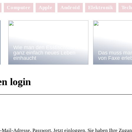
Computer
Apple
Android
Elektronik
Tech
Wie man den Esstischstühlen
ganz einfach neues Leben
Das muss man
einhaucht
von Faxe erle
n login
ail-Adresse, Passwort. Jetzt einloggen. Sie haben Ihre Zuga