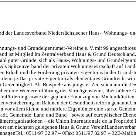
ind der Landesverband Niedersächsischer Haus-, Wohnungs- un
hnungs- und Grundeigentümer-Vereine e. V. mit 99 angeschlos
and ist Mitglied im Zentralverband Haus & Grund Deutschland, 
lzahl guter Gründe, sich als Haus-, Wohnungs- und Grundeigen
.Als Spitzenverband der privaten Wohnungswirtschaft auf Lan
den Erhalt und die Förderung privaten Eigentums in der Grunds
r denn je:Das private Eigentum als elementares Grundrecht wird
 Gerechtigkeit. Als Beispiele aus jüngster Zeit seien nur die D
über eine Wiedereinführung der Vermögensteuer, über höhere 
imförderung sowie der geplante Einbezug von Mieteinkünften 
tenversicherung im Rahmen der Gesundheitsreform genannt.Um
 vor allem kleine und mittlere Eigentümer eine starke Gemeins
tadt, Gemeinde, Land und Bund – sowie auf europäischer Eben
merorganisationen – die Union Internationale de la Propriété
hnort am nächsten gelegenen Haus & Grund Verein!Landesverba
nhagenTel.: 0511/97 32 97 – 0Fax: 0511/97 32 97 – 32E-Mail: