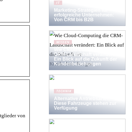
IT
Marketing-Strategien für
erfolgreiche Unternehmen:
Von CRM bis B2B
WISSEN
Wie Cloud-Computing die
CRM-Landschaft verändert:
Ein Blick auf die Zukunft der
Kundenbeziehungen
TECHNIK
Alternative Antriebsarten:
Diese Fahrzeuge stehen zur
Verfügung
tglieder von