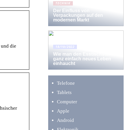
TECHNIK
Der Einfluss von
Verpackungen auf den
modernen Markt
 und die
18/10/2022
Wie man den Esstischstühlen
ganz einfach neues Leben
einhaucht
Telefone
Tablets
Computer
hsischer
Apple
Android
Elektronik