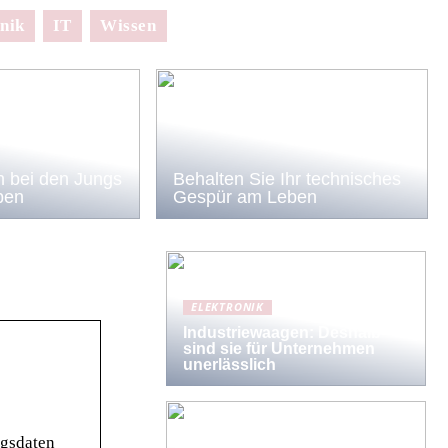
nik
IT
Wissen
 bei den Jungs
Behalten Sie Ihr technisches
ben
Gespür am Leben
ELEKTRONIK
Industriewaagen: Deshalb
sind sie für Unternehmen
unerlässlich
ngsdaten