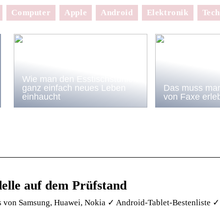
Computer
Apple
Android
Elektronik
Tech
Wie man den Esstischstühlen
ganz einfach neues Leben
Das muss man
einhaucht
von Faxe erle
elle auf dem Prüfstand
s von Samsung, Huawei, Nokia ✓ Android-Tablet-Bestenliste ✓