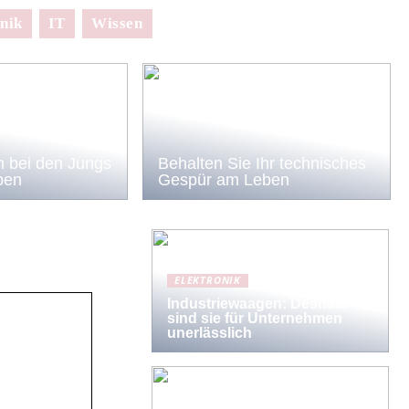
nik
IT
Wissen
 bei den Jungs
Behalten Sie Ihr technisches
ben
Gespür am Leben
ELEKTRONIK
Industriewaagen: Deshalb
sind sie für Unternehmen
unerlässlich