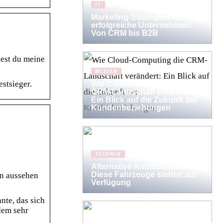
IT
Marketing-Strategien für
erfolgreiche Unternehmen:
Von CRM bis B2B
dest du meine
WISSEN
estsieger.
Wie Cloud-Computing die
CRM-Landschaft verändert:
Ein Blick auf die Zukunft der
Kundenbeziehungen
TECHNIK
Alternative Antriebsarten:
Diese Fahrzeuge stehen zur
gn aussehen
Verfügung
nte, das sich
dem sehr