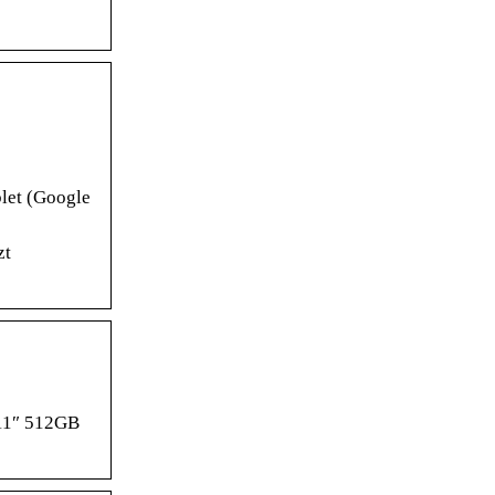
let (Google
zt
 11″ 512GB