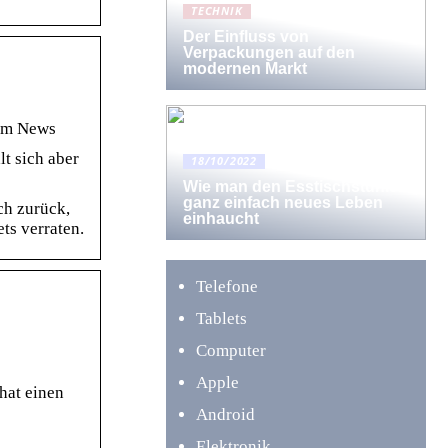
TECHNIK
Der Einfluss von
Verpackungen auf den
modernen Markt
com News
t sich aber
18/10/2022
Wie man den Esstischstühlen
ganz einfach neues Leben
ch zurück,
einhaucht
ts verraten.
Telefone
Tablets
Computer
Apple
 hat einen
Android
Elektronik