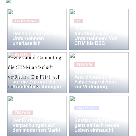
ELEKTRONIK
IT
Industriewaagen:
Marketing-Strategien
Deshalb sind sie für
für erfolgreiche
Unternehmen
Unternehmen: Von
unerlässlich
CRM bis B2B
WISSEN
Wie Cloud-
TECHNIK
Computing die CRM-
Landschaft
Alternative
verändert: Ein Blick
Antriebsarten: Diese
auf die Zukunft der
Fahrzeuge stehen
Kundenbeziehungen
zur Verfügung
18/10/2022
TECHNIK
Wie man den
Der Einfluss von
Esstischstühlen
Verpackungen auf
ganz einfach neues
den modernen Markt
Leben einhaucht