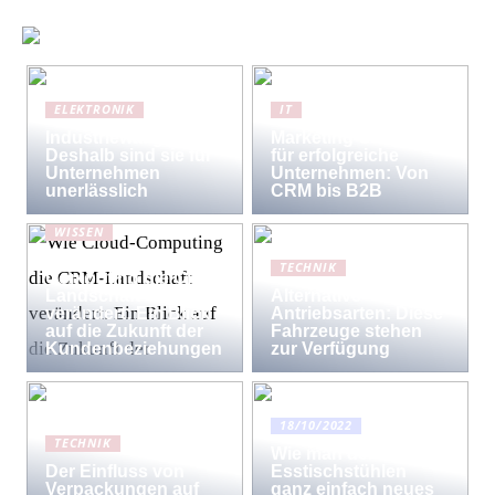
ELEKTRONIK
IT
Industriewaagen:
Marketing-Strategien
Deshalb sind sie für
für erfolgreiche
Unternehmen
Unternehmen: Von
unerlässlich
CRM bis B2B
WISSEN
Wie Cloud-
TECHNIK
Computing die CRM-
Landschaft
Alternative
verändert: Ein Blick
Antriebsarten: Diese
auf die Zukunft der
Fahrzeuge stehen
Kundenbeziehungen
zur Verfügung
18/10/2022
TECHNIK
Wie man den
Der Einfluss von
Esstischstühlen
Verpackungen auf
ganz einfach neues