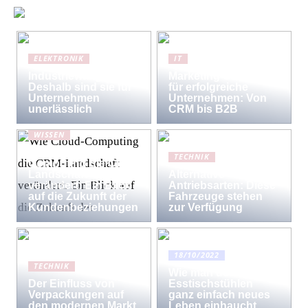
ELEKTRONIK
IT
Industriewaagen:
Marketing-Strategien
Deshalb sind sie für
für erfolgreiche
Unternehmen
Unternehmen: Von
unerlässlich
CRM bis B2B
WISSEN
Wie Cloud-
TECHNIK
Computing die CRM-
Landschaft
Alternative
verändert: Ein Blick
Antriebsarten: Diese
auf die Zukunft der
Fahrzeuge stehen
Kundenbeziehungen
zur Verfügung
18/10/2022
TECHNIK
Wie man den
Der Einfluss von
Esstischstühlen
Verpackungen auf
ganz einfach neues
den modernen Markt
Leben einhaucht