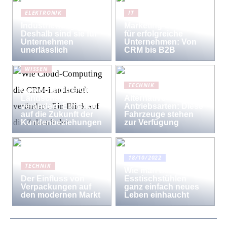
ELEKTRONIK
IT
Industriewaagen:
Marketing-Strategien
Deshalb sind sie für
für erfolgreiche
Unternehmen
Unternehmen: Von
unerlässlich
CRM bis B2B
WISSEN
Wie Cloud-
TECHNIK
Computing die CRM-
Landschaft
Alternative
verändert: Ein Blick
Antriebsarten: Diese
auf die Zukunft der
Fahrzeuge stehen
Kundenbeziehungen
zur Verfügung
18/10/2022
TECHNIK
Wie man den
Der Einfluss von
Esstischstühlen
Verpackungen auf
ganz einfach neues
den modernen Markt
Leben einhaucht