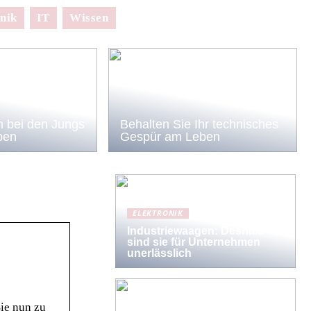
nik
IT
Wissen
 bei den Jungs
Behalten Sie Ihr technisches
ben
Gespür am Leben
ELEKTRONIK
Industriewaagen: Deshalb
sind sie für Unternehmen
unerlässlich
ie nun zu