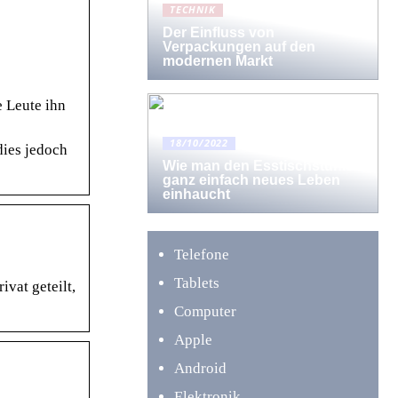
TECHNIK
Der Einfluss von
Verpackungen auf den
modernen Markt
e Leute ihn
18/10/2022
dies jedoch
Wie man den Esstischstühlen
ganz einfach neues Leben
einhaucht
Telefone
Tablets
ivat geteilt,
Computer
Apple
Android
Elektronik