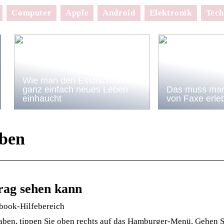
Computer
Apple
Android
Elektronik
Tech
Wie man den Esstischstühlen
ganz einfach neues Leben
Das muss man
einhaucht
von Faxe erle
uben
rag sehen kann
ebook-Hilfebereich
ben, tippen Sie oben rechts auf das Hamburger-Menü. Gehen S