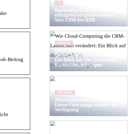
IT
Marketing-Strategien für
 der
erfolgreiche Unternehmen:
Von CRM bis B2B
WISSEN
Wie Cloud-Computing die
CRM-Landschaft verändert:
ook-Beitrag
Ein Blick auf die Zukunft der
Kundenbeziehungen
TECHNIK
Alternative Antriebsarten:
Diese Fahrzeuge stehen zur
Verfügung
icht