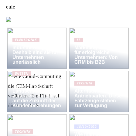
eule
ELEKTRONIK
IT
Industriewaagen:
Marketing-Strategien
Deshalb sind sie für
für erfolgreiche
Unternehmen
Unternehmen: Von
unerlässlich
CRM bis B2B
WISSEN
Wie Cloud-
TECHNIK
Computing die CRM-
Landschaft
Alternative
verändert: Ein Blick
Antriebsarten: Diese
auf die Zukunft der
Fahrzeuge stehen
Kundenbeziehungen
zur Verfügung
18/10/2022
TECHNIK
Wie man den