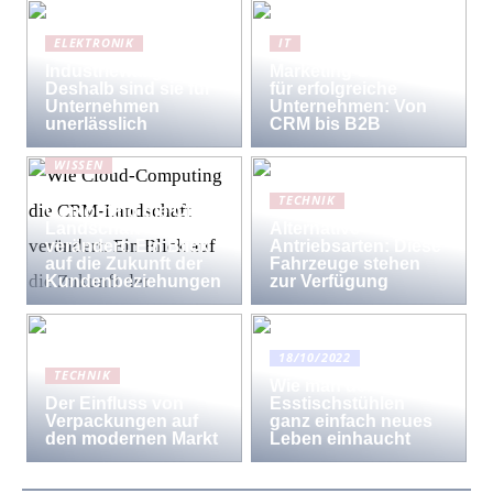
ELEKTRONIK
IT
Industriewaagen:
Marketing-Strategien
Deshalb sind sie für
für erfolgreiche
Unternehmen
Unternehmen: Von
unerlässlich
CRM bis B2B
WISSEN
Wie Cloud-
TECHNIK
Computing die CRM-
Landschaft
Alternative
verändert: Ein Blick
Antriebsarten: Diese
auf die Zukunft der
Fahrzeuge stehen
Kundenbeziehungen
zur Verfügung
18/10/2022
TECHNIK
Wie man den
Der Einfluss von
Esstischstühlen
Verpackungen auf
ganz einfach neues
den modernen Markt
Leben einhaucht