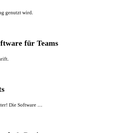
ag genutzt wird.
oftware für Teams
rift.
ts
iter! Die Software …