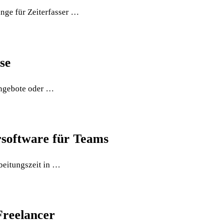
änge für Zeiterfasser …
se
Angebote oder …
rsoftware für Teams
rbeitungszeit in …
Freelancer