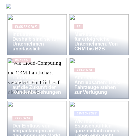
ELEKTRONIK
IT
Industriewaagen:
Marketing-Strategien
Deshalb sind sie für
für erfolgreiche
Unternehmen
Unternehmen: Von
unerlässlich
CRM bis B2B
WISSEN
Wie Cloud-
TECHNIK
Computing die CRM-
Landschaft
Alternative
verändert: Ein Blick
Antriebsarten: Diese
auf die Zukunft der
Fahrzeuge stehen
Kundenbeziehungen
zur Verfügung
18/10/2022
TECHNIK
Wie man den
Der Einfluss von
Esstischstühlen
Verpackungen auf
ganz einfach neues
den modernen Markt
Leben einhaucht