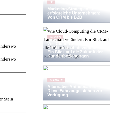
IT
Marketing-Strategien für
erfolgreiche Unternehmen:
Von CRM bis B2B
WISSEN
Wie Cloud-Computing die
 anderswo
CRM-Landschaft verändert:
Ein Blick auf die Zukunft der
Kundenbeziehungen
 anderswo
TECHNIK
Alternative Antriebsarten:
Diese Fahrzeuge stehen zur
Verfügung
r Stein