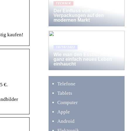
TECHNIK
Der Einfluss von
Verpackungen auf den
modernen Markt
stig kaufen!
18/10/2022
Wie man den Esstischstühlen
ganz einfach neues Leben
einhaucht
Telefone
5 €.
Tablets
ndbilder
Computer
Apple
Android
Elektronik