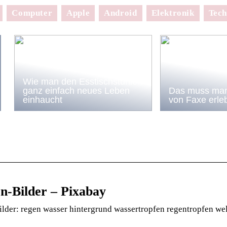
Computer
Apple
Android
Elektronik
Tech
Wie man den Esstischstühlen
ganz einfach neues Leben
Das muss man
einhaucht
von Faxe erle
n-Bilder – Pixabay
lder: regen wasser hintergrund wassertropfen regentropfen wel