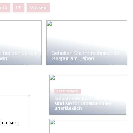
nik
IT
Wissen
 bei den Jungs
Behalten Sie Ihr technisches
ben
Gespür am Leben
ELEKTRONIK
Industriewaagen: Deshalb
sind sie für Unternehmen
unerlässlich
len nass