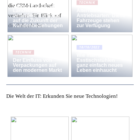
Wie Cloud-
TECHNIK
Computing die CRM-
Landschaft
Alternative
verändert: Ein Blick
Antriebsarten: Diese
auf die Zukunft der
Fahrzeuge stehen
Kundenbeziehungen
zur Verfügung
18/10/2022
TECHNIK
Wie man den
Der Einfluss von
Esstischstühlen
Verpackungen auf
ganz einfach neues
den modernen Markt
Leben einhaucht
Die Welt der IT: Erkunden Sie neue Technologien!