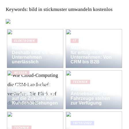
Keywords: bild in stickmuster umwandeln kostenlos
ELEKTRONIK
IT
Industriewaagen:
Marketing-Strategien
Deshalb sind sie für
für erfolgreiche
Unternehmen
Unternehmen: Von
unerlässlich
CRM bis B2B
WISSEN
Wie Cloud-
TECHNIK
Computing die CRM-
Landschaft
Alternative
verändert: Ein Blick
Antriebsarten: Diese
auf die Zukunft der
Fahrzeuge stehen
Kundenbeziehungen
zur Verfügung
18/10/2022
TECHNIK