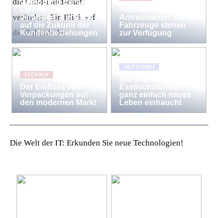
Computing die CRM-
Landschaft
Alternative
verändert: Ein Blick
Antriebsarten: Diese
auf die Zukunft der
Fahrzeuge stehen
Kundenbeziehungen
zur Verfügung
18/10/2022
TECHNIK
Wie man den
Der Einfluss von
Esstischstühlen
Verpackungen auf
ganz einfach neues
den modernen Markt
Leben einhaucht
Die Welt der IT: Erkunden Sie neue Technologien!