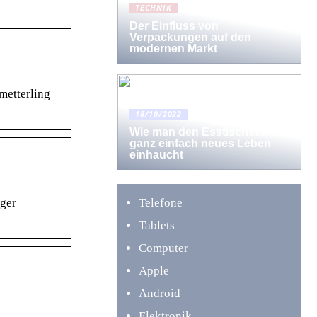
TECHNIK
Der Einfluss von
Verpackungen auf den
modernen Markt
etterling
18/10/2022
Wie man den Esstischstühlen
ganz einfach neues Leben
einhaucht
ger
Telefone
Tablets
Computer
Apple
Android
Elektronik