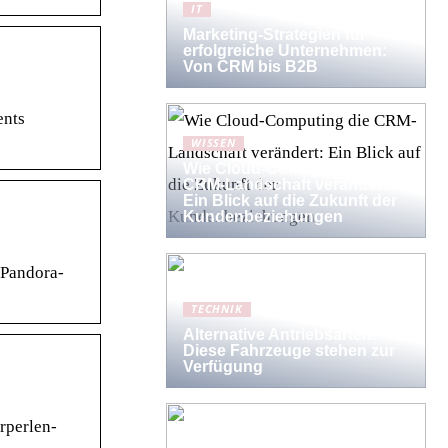
IT
Marketing-Strategien für
erfolgreiche Unternehmen:
Von CRM bis B2B
ents
WISSEN
Wie Cloud-Computing die
CRM-Landschaft verändert:
Ein Blick auf die Zukunft der
Kundenbeziehungen
 Pandora-
TECHNIK
Alternative Antriebsarten:
Diese Fahrzeuge stehen zur
Verfügung
rperlen-