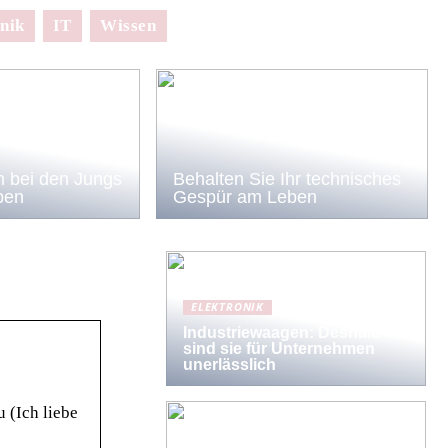
nik
IT
Wissen
 bei den Jungs
Behalten Sie Ihr technisches
ben
Gespür am Leben
ELEKTRONIK
Industriewaagen: Deshalb
sind sie für Unternehmen
unerlässlich
 (Ich liebe