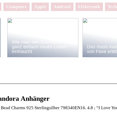
Computer
Apple
Android
Elektronik
Tech
Wie man den Esstischstühlen
ganz einfach neues Leben
Das muss man
einhaucht
von Faxe erle
Pandora Anhänger
Bead Charms 925 Sterlingsilber 798340EN16. 4.8 ; “I Love You