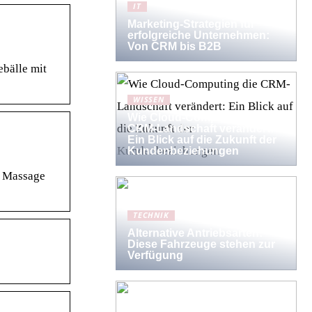
IT
Marketing-Strategien für
erfolgreiche Unternehmen:
Von CRM bis B2B
ebälle mit
WISSEN
Wie Cloud-Computing die
CRM-Landschaft verändert:
Ein Blick auf die Zukunft der
Kundenbeziehungen
n Massage
TECHNIK
Alternative Antriebsarten:
Diese Fahrzeuge stehen zur
Verfügung