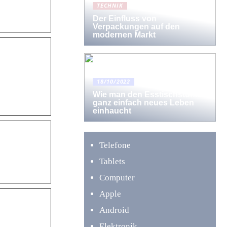
TECHNIK
Der Einfluss von
Verpackungen auf den
modernen Markt
18/10/2022
Wie man den Esstischstühlen
ganz einfach neues Leben
einhaucht
Telefone
Tablets
Computer
Apple
Android
Elektronik