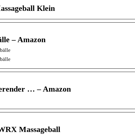
ssageball Klein
bälle – Amazon
bälle
bälle
rierender … – Amazon
WRX Massageball