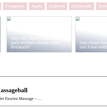
Computer
Apple
Android
Elektronik
Tech
Wie man den Esstischstühlen
ganz einfach neues Leben
Das muss man
einhaucht
von Faxe erle
assageball
Set Faszien Massage – …