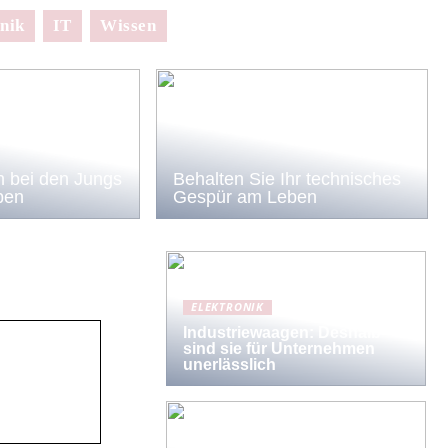
nik
IT
Wissen
 bei den Jungs
Behalten Sie Ihr technisches
ben
Gespür am Leben
ELEKTRONIK
Industriewaagen: Deshalb
sind sie für Unternehmen
unerlässlich