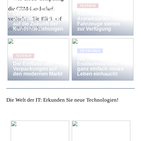
Wie Cloud-
TECHNIK
Computing die CRM-
Landschaft
Alternative
verändert: Ein Blick
Antriebsarten: Diese
auf die Zukunft der
Fahrzeuge stehen
Kundenbeziehungen
zur Verfügung
18/10/2022
TECHNIK
Wie man den
Der Einfluss von
Esstischstühlen
Verpackungen auf
ganz einfach neues
den modernen Markt
Leben einhaucht
Die Welt der IT: Erkunden Sie neue Technologien!